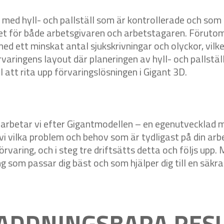
med hyll- och pallställ som är kontrollerade och som
t för både arbetsgivaren och arbetstagaren. Förutom
ed ett minskat antal sjukskrivningar och olyckor, vilket
förvaringens layout där planeringen av hyll- och pallstä
l att rita upp förvaringslösningen i Gigant 3D.
g arbetar vi efter Gigantmodellen – en egenutvecklad me
 vi vilka problem och behov som är tydligast på din arbe
rvaring, och i steg tre driftsätts detta och följs upp
ing som passar dig bäst och som hjälper dig till en säkr
ADDNINGSBARA RES