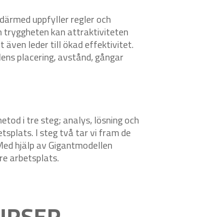
 därmed uppfyller regler och
 tryggheten kan attraktiviteten
 även leder till ökad effektivitet.
llens placering, avstånd, gångar
tod i tre steg; analys, lösning och
tsplats. I steg två tar vi fram de
. Med hjälp av Gigantmodellen
are arbetsplats.
URSER