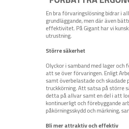
En bra förvaringslösning bidrar i al
grundläggande, men där även bättre
effektivitet. På Gigant har vi kun
utrustning.
Större säkerhet
Olyckor i samband med lager och fö
att se över förvaringen. Enligt Arb
samt överbelastade och skadade pal
truckkörning. Att satsa på större s
detta på allvar samt en del i att 
kontinuerligt och förebyggande ar
påkörningsskydd och märkning, sam
Bli mer attraktiv och effektiv