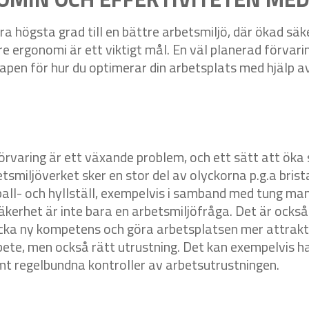
lra högsta grad till en bättre arbetsmiljö, där ökad sä
 ergonomi är ett viktigt mål. En väl planerad förvar
skapen för hur du optimerar din arbetsplats med hjälp 
rvaring är ett växande problem, och ett sätt att öka
etsmiljöverket sker en stor del av olyckorna p.g.a bri
l- och hyllställ, exempelvis i samband med tung manue
äkerhet är inte bara en arbetsmiljöfråga. Det är också
locka ny kompetens och göra arbetsplatsen mer attrakt
bete, men också rätt utrustning. Det kan exempelvis h
t regelbundna kontroller av arbetsutrustningen.