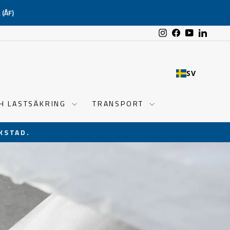
(ÅF)
Instagram
Facebook
YouTube
Linked
SV
CH LASTSÄKRING
TRANSPORT
KSTAD.