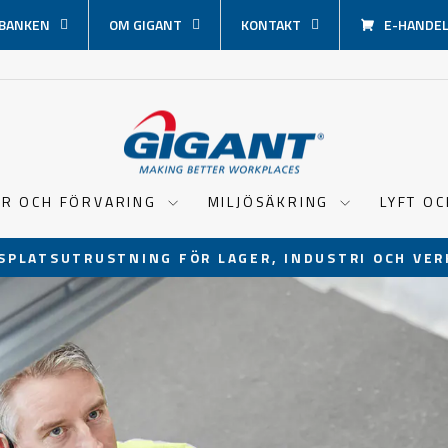
BANKEN
OM GIGANT
KONTAKT
E-HANDEL 
ER OCH FÖRVARING
MILJÖSÄKRING
LYFT O
SPLATSUTRUSTNING FÖR LAGER, INDUSTRI OCH VER
Pausa
bildspel