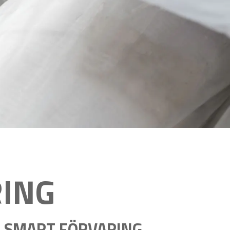
ING
D SMART FÖRVARING