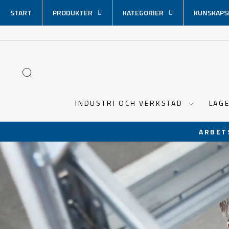
Hoppa
START
PRODUKTER
KATEGORIER
KUNSKAPS
över
innehåll
SÖK
INDUSTRI OCH VERKSTAD
LAG
ARBET