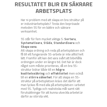
RESULTATET BLIR EN SÄKRARE
ARBETSPLATS
Har ni problem med att skapa en bra struktur på
er industriarbetsplats? Testa den beprövade
metoden 5S för en bättre och säkrare
verksamhet.
5S står för fem mycket viktiga S:
Sortera
,
Systematisera
,
Städa
,
Standardisera
och
Skapa vana
.
Att skapa ordning och reda på arbetsplatsen och
få till ett fungerande 5S-arbete är inte alltid helt
lätt. Framför allt kan det vara svårt att bibehålla
ordningen under en längre tid. Det här är dock
något som måste prioriteras, då en bra 5S-
struktur bidrar både till en
högre
kvalitetssäkring
och
effektivitet
men också
till en
större säkerhet
. För att skapa en 5S-
struktur på arbetsplatsen krävs det därför att
man lyckas få med alla på arbetsplatsen i arbetet
med 5S. Tydliga och realistiska mål samt rätt
förutsättningar för att kunna utveckla arbetet är
därför av största vikt.