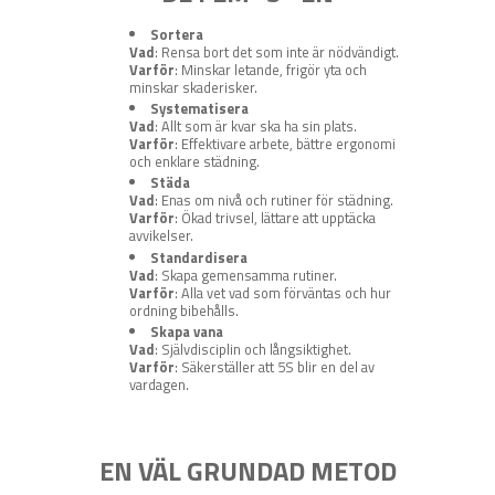
Sortera
Vad
: Rensa bort det som inte är nödvändigt.
Varför
: Minskar letande, frigör yta och
minskar skaderisker.
Systematisera
Vad
: Allt som är kvar ska ha sin plats.
Varför
: Effektivare arbete, bättre ergonomi
och enklare städning.
Städa
Vad
: Enas om nivå och rutiner för städning.
Varför
: Ökad trivsel, lättare att upptäcka
avvikelser.
Standardisera
Vad
: Skapa gemensamma rutiner.
Varför
: Alla vet vad som förväntas och hur
ordning bibehålls.
Skapa vana
Vad
: Självdisciplin och långsiktighet.
Varför
: Säkerställer att 5S blir en del av
vardagen.
EN VÄL GRUNDAD METOD