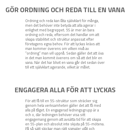
GÖR ORDNING OCH REDA TILL EN VANA
Ordning och reda kan låta självklart för många,
men det behöver inte betyda att alla agerar i
enlighet med begreppet. 5S är mer än bara
ordning och reda, eftersom det handlar om att
skapa stabilitet och struktur anpassat efter
företagens egna behov. För att lyckas krävs att
man kommer överens om vilken nivå av
”ordning” man vill uppnå. Sedan gäller det att öva
in det man kommit överens om så att det blir en
vana. När det har blivit en vana går det sedan över
till ett självklart agerande, vilket är målet.
ENGAGERA ALLA FÖR ATT LYCKAS
För att få till en 5S-struktur som sträcker sig
genom hela verksamheten gäller det att få med
alla på tåget. En engagerad ledningsgrupp är a
och o, där ledningen behöver visa sitt
engagemang genom att avsätta tid för att skapa
en 5S-plan och absolut inte skjuta på 5S-mötena.
På så sätt skickar man rätt signaler utåt och