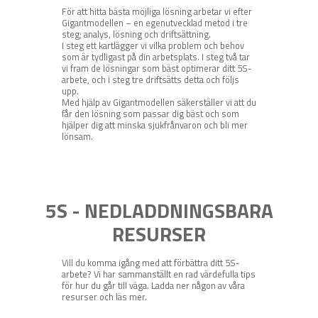
För att hitta bästa möjliga lösning arbetar vi efter
Gigantmodellen
– en egenutvecklad metod i tre
steg; analys, lösning och driftsättning.
I steg ett kartlägger vi vilka problem och behov
som är tydligast på din arbetsplats.
I steg två tar
vi fram de lösningar som bäst optimerar ditt 5S-
arbete, och i steg tre driftsätts detta och följs
upp.
Med hjälp av Gigantmodellen säkerställer vi att du
får den lösning som passar dig bäst och som
hjälper dig att minska sjukfrånvaron och bli mer
lönsam.
5S - NEDLADDNINGSBARA
RESURSER
Vill du komma igång med att förbättra ditt 5S-
arbete? Vi har sammanställt en rad värdefulla tips
för hur du går till väga. Ladda ner någon av våra
resurser och läs mer.