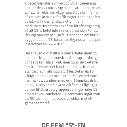
arbetet framstår som viktigt. Ett engagemang
smittar dessutom av sig på medarbetarna, vilket
gör att fler eldsjälar vågar visa att de brinner för
något som är viktigt för företaget. Ledningen bör
också kontinuerligt skapa utrymme för
medarbetarna att tala om nästa förbättringssteg,
så att 5S-arbetet inte rinner ut i sanden.För att
lära dig mer om vanliga fallgropar och om hur du
bygger upp en 5S-kultur, läs Gigants whitepaper
”Så skapas en 5S-kultur”.
Det är även viktigt att alla som arbetar inom 5S
har tillräckligt med kunskap. Att skapa ordning
och reda kan låta enkelt, men 5S är mycket mer
än så, eftersom det handlar om att ta fram en
standard som alla upprätthåller. Det är därför
viktigt att se till att man har en 5S- expert som
man kan utbyta idéer med och få kunskap ifrån.
En 5S-gruppledare ska också finnas tillgänglig
och se till att arbetsgruppen verkligen inför 5S-
arbetet i verksamheten. Tillsammans utgör man
ett 5S-team som successivt jobbar mot ett
gemensamt mål.
DE FEM "S"-EN