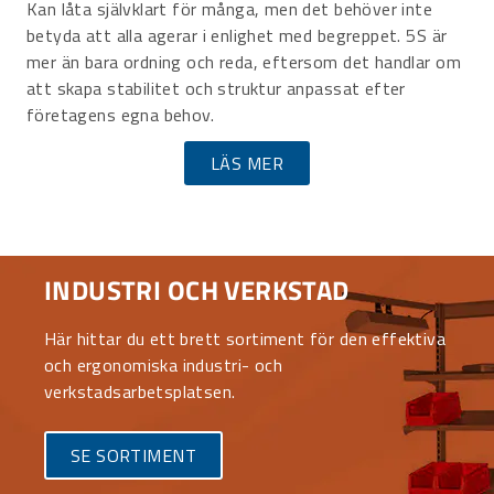
Kan låta självklart för många, men det behöver inte
betyda att alla agerar i enlighet med begreppet. 5S är
mer än bara ordning och reda, eftersom det handlar om
att skapa stabilitet och struktur anpassat efter
företagens egna behov.
LÄS MER
INDUSTRI OCH VERKSTAD
Här hittar du ett brett sortiment för den effektiva
och ergonomiska industri- och
verkstadsarbetsplatsen.
SE SORTIMENT