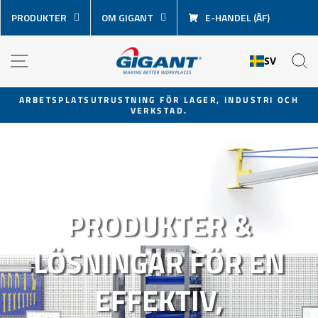
Hoppa
PRODUKTER
OM GIGANT
E-HANDEL (ÅF)
över
innehåll
GIGANT
NAVIGATION
S
SV
AB
ARBETSPLATSUTRUSTNING FÖR LAGER, INDUSTRI OCH
VERKSTAD.
Pausa
bildspel
PRODUKTER &
LÖSNINGAR FÖR EN
EFFEKTIV,