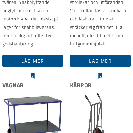
tvären. Snabb­lyftande,
storlekar och utföranden.
höglyftande och även
Välj mellan fasta, vridbara
motordrivna, det mesta på
och låsbara. Utbudet
lager för snabb leverans.
sträcker sig från det lilla
Ger smidig och effektiv
möbelhjulet till det stora
godshantering.
luftgummihjulet.
LÄS MER
LÄS MER
VAGNAR
KÄRROR