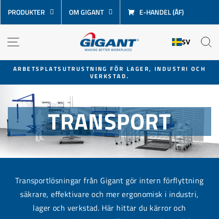
Hoppa
PRODUKTER
OM GIGANT
E-HANDEL (ÅF)
över
innehåll
NAVIGATION
S
SV
ARBETSPLATSUTRUSTNING FÖR LAGER, INDUSTRI OCH
VERKSTAD.
Pausa
bildspel
TRANSPORT
Transportlösningar från Gigant gör intern förflyttning
säkrare, effektivare och mer ergonomisk i industri,
lager och verkstad. Här hittar du kärror och