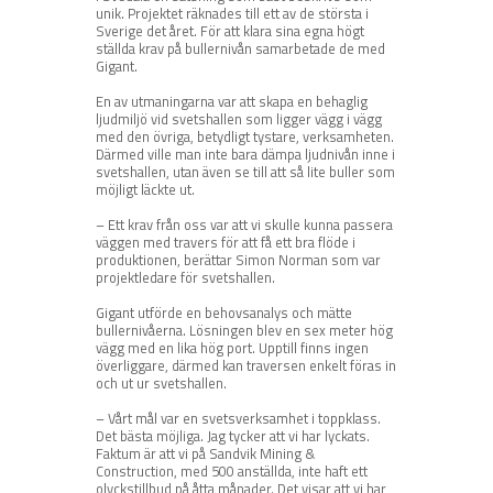
unik. Projektet räknades till ett av de största i
Sverige det året. För att klara sina egna högt
ställda krav på bullernivån samarbetade de med
Gigant.
En av utmaningarna var att skapa en behaglig
ljudmiljö vid svetshallen som ligger vägg i vägg
med den övriga, betydligt tystare, verksamheten.
Därmed ville man inte bara dämpa ljudnivån inne i
svetshallen, utan även se till att så lite buller som
möjligt läckte ut.
– Ett krav från oss var att vi skulle kunna passera
väggen med travers för att få ett bra flöde i
produktionen, berättar Simon Norman som var
projektledare för svetshallen.
Gigant utförde en behovsanalys och mätte
bullernivåerna. Lösningen blev en sex meter hög
vägg med en lika hög port. Upptill finns ingen
överliggare, därmed kan traversen enkelt föras in
och ut ur svetshallen.
– Vårt mål var en svetsverksamhet i toppklass.
Det bästa möjliga. Jag tycker att vi har lyckats.
Faktum är att vi på Sandvik Mining &
Construction, med 500 anställda, inte haft ett
olyckstillbud på åtta månader. Det visar att vi har