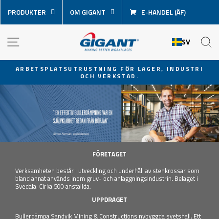
Hoppa
PRODUKTER
OM GIGANT
E-HANDEL (ÅF)
över
innehåll
NAVIGATION
S
SV
ARBETSPLATSUTRUSTNING FÖR LAGER, INDUSTRI
OCH VERKSTAD.
Pausa
bildspel
FÖRETAGET
Verksamheten består i utveckling och underhåll av stenkrossar som
bland annat används inom gruv- och anläggningsindustrin. Beläget i
Svedala. Cirka 500 anställda.
UPPDRAGET
Bullerdämpa Sandvik Mining & Constructions nybyggda svetshall. Ett