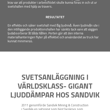
krav var att produkter i arbetsflödet skulle kunna föras in och ut ur
svetshallen med hjälp av travers.
RESULTATET
En effektiv och säker svetshall med låg ljudnivå. Även ljudnivån ute i
den intilliggande produktionshallen har sänkts tack vare att väggen
ljudabsorberar åt båda hållen. Porten gör att den interna
materialhanteringen flyter på effektivt och användandet av truck har
kunnat minimeras.
SVETSANLÄGGNING I
VÄRLDSKLASS- GIGANT
LJUDDÄMPAR HOS SANDVIK
2011 genomförde Sandvik Mining & Construction
i Svedala en satsning som bäst beskrivs som