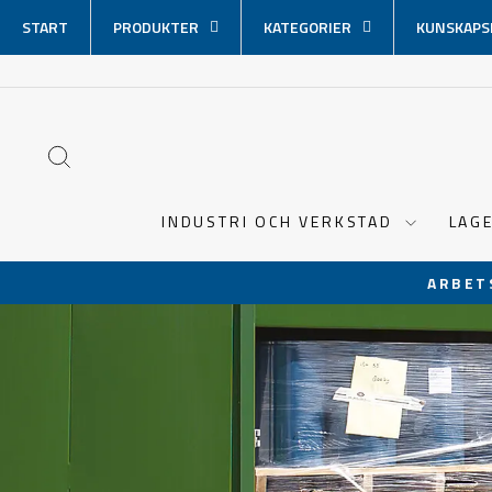
Hoppa
START
PRODUKTER
KATEGORIER
KUNSKAPS
över
innehåll
SÖK
INDUSTRI OCH VERKSTAD
LAG
ARBET