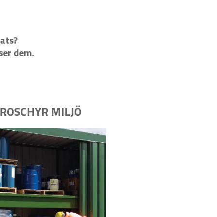
lats?
öser dem.
ROSCHYR MILJÖ