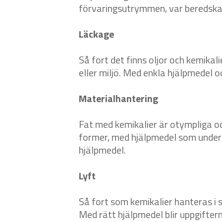
förvaringsutrymmen, var beredskap
Läckage
Så fort det finns oljor och kemikal
eller miljö. Med enkla hjälpmedel 
Materialhantering
Fat med kemikalier är otympliga oc
former, med hjälpmedel som underlä
hjälpmedel.
Lyft
Så fort som kemikalier hanteras i s
Med rätt hjälpmedel blir uppgiftern