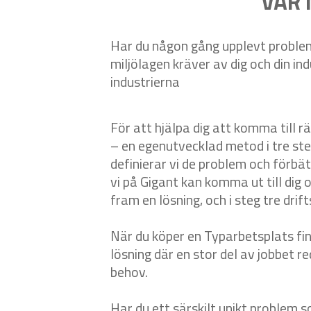
VÅR 
Har du någon gång upplevt problem
miljölagen kräver av dig och din i
industrierna
För att hjälpa dig att komma till 
– en egenutvecklad metod i tre steg
definierar vi de problem och förbät
vi på Gigant kan komma ut till dig 
fram en lösning, och i steg tre drif
När du köper en Typarbetsplats finn
lösning där en stor del av jobbet r
behov.
Har du ett särskilt unikt problem 