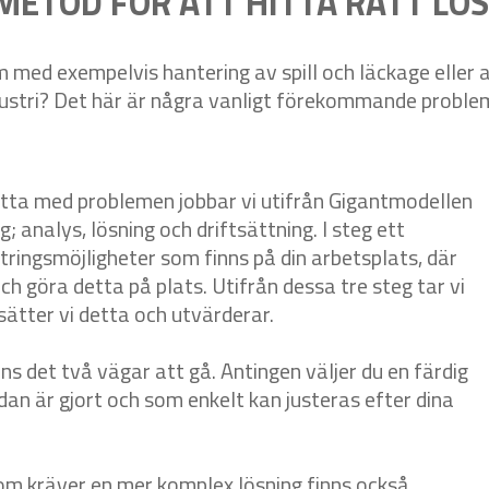
METOD FÖR ATT HITTA RÄTT LÖ
 med exempelvis hantering av spill och läckage eller 
ndustri? Det här är några vanligt förekommande proble
rätta med problemen jobbar vi utifrån Gigantmodellen
; analys, lösning och driftsättning. I steg ett
tringsmöjligheter som finns på din arbetsplats, där
och göra detta på plats. Utifrån dessa tre steg tar vi
tsätter vi detta och utvärderar.
s det två vägar att gå. Antingen väljer du en färdig
edan är gjort och som enkelt kan justeras efter dina
som kräver en mer komplex lösning finns också