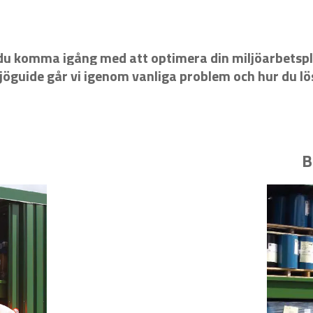
 du komma igång med att optimera din miljöarbetsp
ljöguide går vi igenom vanliga problem och hur du l
B