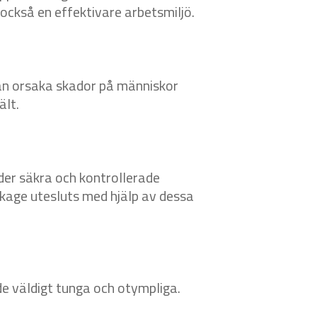
också en effektivare arbetsmiljö.
h kan orsaka skador på människor
ält.
nder säkra och kontrollerade
ckage utesluts med hjälp av dessa
 de väldigt tunga och otympliga.