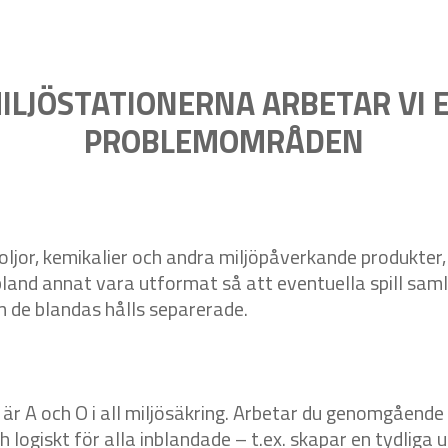
MILJÖSTATIONERNA ARBETAR VI 
PROBLEMOMRÅDEN
ljor, kemikalier och andra miljöpåverkande produkter,
and annat vara utformat så att eventuella spill saml
m de blandas hålls separerade.
r A och O i all miljösäkring. Arbetar du genomgående en
 logiskt för alla inblandade – t.ex. skapar en tydliga