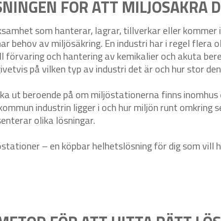
NINGEN FÖR ATT MILJÖSÄKRA D
ksamhet som hanterar, lagrar, tillverkar eller kommer i
 behov av miljösäkring. En industri har i regel flera o
till förvaring och hantering av kemikalier och akuta be
tvis på vilken typ av industri det är och hur stor den
lika ut beroende på om miljöstationerna finns inomhus
 kommun industrin ligger i och hur miljön runt omkring s
enterar olika lösningar.
stationer – en köpbar helhetslösning för dig som vill 