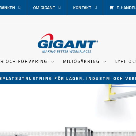
BANKEN
OM GIGANT
KONTAKT
E-HANDEL 
ER OCH FÖRVARING
MILJÖSÄKRING
LYFT O
SPLATSUTRUSTNING FÖR LAGER, INDUSTRI OCH VER
Pausa
bildspel