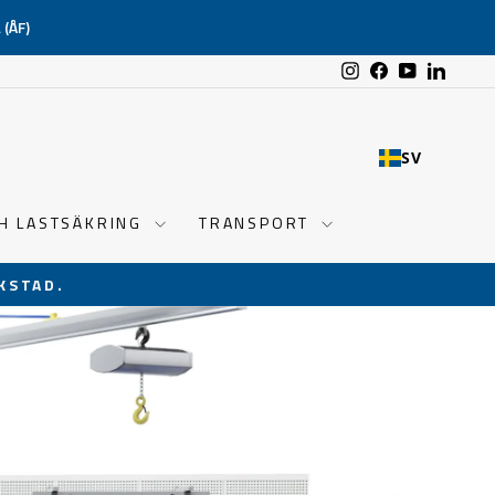
(ÅF)
Instagram
Facebook
YouTube
Linked
SV
CH LASTSÄKRING
TRANSPORT
KSTAD.