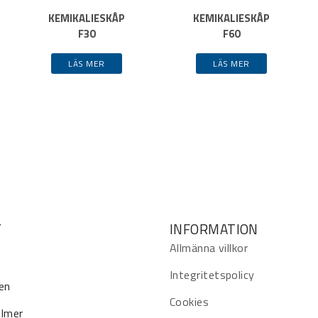
KEMIKALIESKÅP
KEMIKALIESKÅP
F30
F60
LÄS MER
LÄS MER
T
INFORMATION
Allmänna villkor
Integritetspolicy
en
Cookies
ilmer