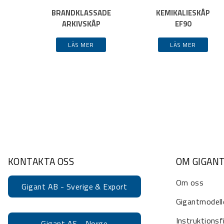
BRANDKLASSADE
KEMIKALIESKÅP
ARKIVSKÅP
EF90
LÄS MER
LÄS MER
KONTAKTA OSS
OM GIGAN
Om oss
Gigant AB - Sverige & Export
Gigantmodell
Instruktionsf
Gigant AS - Norge