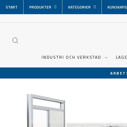
Hoppa
START
PRODUKTER
KATEGORIER
KUNSKAPS
över
innehåll
SÖK
INDUSTRI OCH VERKSTAD
LAG
ARBET