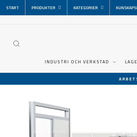
Hoppa
START
PRODUKTER
KATEGORIER
KUNSKAPS
över
innehåll
SÖK
INDUSTRI OCH VERKSTAD
LAG
ARBET