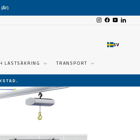
(ÅF)
Instagram
Facebook
YouTube
Linked
SV
CH LASTSÄKRING
TRANSPORT
KSTAD.