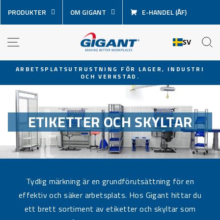
Hoppa
PRODUKTER
OM GIGANT
E-HANDEL (ÅF)
över
innehåll
NAVIGATION
S
SV
ARBETSPLATSUTRUSTNING FÖR LAGER, INDUSTRI
OCH VERKSTAD.
Pausa
bildspel
ETIKETTER OCH SKYLTAR
Tydlig märkning är en grundförutsättning för en
effektiv och säker arbetsplats. Hos Gigant hittar du
ett brett sortiment av etiketter och skyltar som