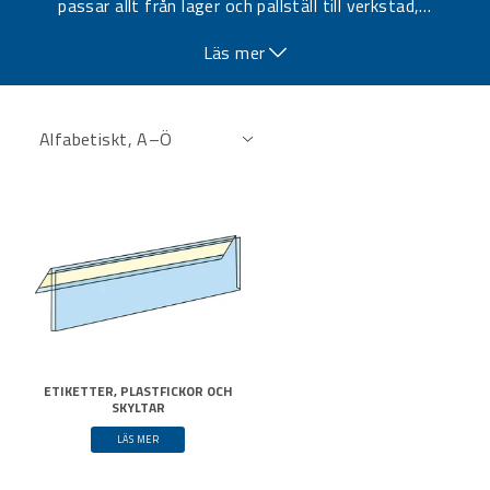
passar allt från lager och pallställ till verkstad,
…
hyllsystem och produktion.
Läs mer
ETIKETTER, PLASTFICKOR OCH
SKYLTAR
LÄS MER