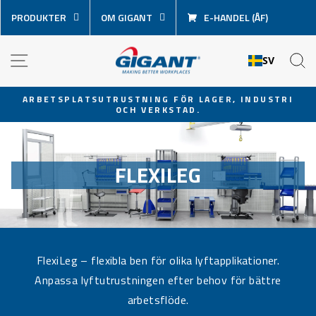
Hoppa
PRODUKTER
OM GIGANT
E-HANDEL (ÅF)
över
innehåll
NAVIGATION
S
SV
ARBETSPLATSUTRUSTNING FÖR LAGER, INDUSTRI
OCH VERKSTAD.
Pausa
bildspel
FLEXILEG
FlexiLeg – flexibla ben för olika lyftapplikationer.
Anpassa lyftutrustningen efter behov för bättre
arbetsflöde.