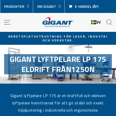
Hoppa
PRODUKTER
OM GIGANT
E-HANDEL (ÅF)
över
innehåll
NAVIGATION
S
SV
ARBETSPLATSUTRUSTNING FÖR LAGER, INDUSTRI
OCH VERKSTAD.
Pausa
bildspel
GIGANT LYFTPELARE LP 175
ELDRIFT FRÅN1250N
Gigant lyftpelare LP 175 är en kraftfull och eldriven
lyftpelare konstruerad för att ge stabil och exakt
höjdjustering i industriella och ergonomiska