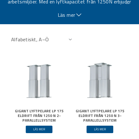
arbetsmiljöer. Med en lyftkapacitet från 1250N erbjuder
…
denna elektriska lyftpelare smidig och pålitlig prestanda
Läs mer
för arbetsstationer, monteringsbord och andra
höjdjusterbara lösningar.
GIGANT LYFTPELARE LP 175
GIGANT LYFTPELARE LP 175
ELDRIFT FRÅN 1250 N 2-
ELDRIFT FRÅN 1250 N 3-
PARALLELLSYSTEM
PARALLELLSYSTEM
LÄS MER
LÄS MER