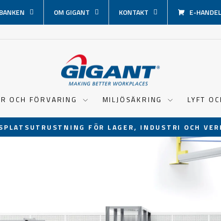
BANKEN
OM GIGANT
KONTAKT
E-HANDEL 
ER OCH FÖRVARING
MILJÖSÄKRING
LYFT O
SPLATSUTRUSTNING FÖR LAGER, INDUSTRI OCH VER
Pausa
bildspel