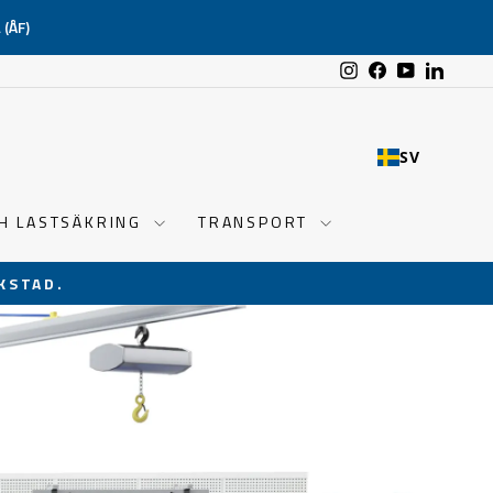
(ÅF)
Instagram
Facebook
YouTube
Linked
SV
CH LASTSÄKRING
TRANSPORT
KSTAD.