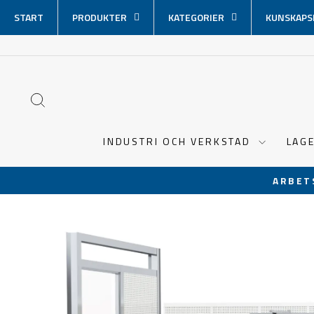
Hoppa
START
PRODUKTER
KATEGORIER
KUNSKAPS
över
innehåll
SÖK
INDUSTRI OCH VERKSTAD
LAG
ARBET