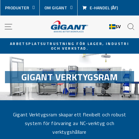
Hoppa
PRODUKTER
OM GIGANT
E-HANDEL (ÅF)
över
innehåll
NAVIGATION
S
SV
ARBETSPLATSUTRUSTNING FÖR LAGER, INDUSTRI
OCH VERKSTAD.
Pausa
bildspel
GIGANT VERKTYGSRAM
Gigant Verktygsram skapar ett flexibelt och robust
system för förvaring av NC-verktyg och
verktygshållare