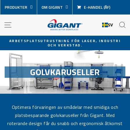
Hoppa
PRODUKTER
OM GIGANT
E-HANDEL (ÅF)
över
innehåll
NAVIGATION
S
SV
ARBETSPLATSUTRUSTNING FÖR LAGER, INDUSTRI
OCH VERKSTAD.
Pausa
bildspel
GOLVKARUSELLER
Optimera förvaringen av smådelar med smidiga och
platsbesparande golvkaruseller från Gigant. Med
roterande design får du snabb och ergonomisk åtkomst