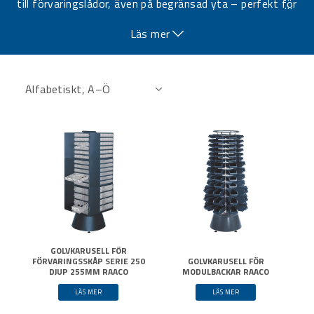
till förvaringslådor, även på begränsad yta – perfekt för
…
verkstad, lager och industriella arbetsmiljöer.
Läs mer
GOLVKARUSELL FÖR
FÖRVARINGSSKÅP SERIE 250
GOLVKARUSELL FÖR
DJUP 255MM RAACO
MODULBACKAR RAACO
LÄS MER
LÄS MER