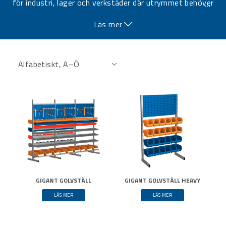
för industri, lager och verkstäder där utrymmet behöver
…
utnyttjas effektivt.
Läs mer
GIGANT GOLVSTÄLL
GIGANT GOLVSTÄLL HEAVY
LÄS MER
LÄS MER