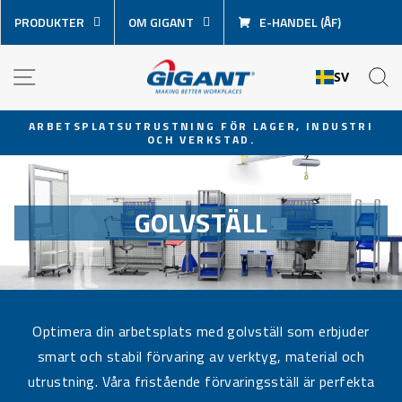
Hoppa
PRODUKTER
OM GIGANT
E-HANDEL (ÅF)
över
innehåll
NAVIGATION
S
SV
ARBETSPLATSUTRUSTNING FÖR LAGER, INDUSTRI
OCH VERKSTAD.
Pausa
bildspel
GOLVSTÄLL
Optimera din arbetsplats med golvställ som erbjuder
smart och stabil förvaring av verktyg, material och
utrustning. Våra fristående förvaringsställ är perfekta