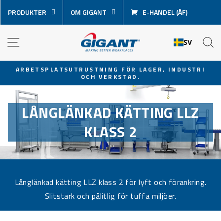
Hoppa
PRODUKTER
OM GIGANT
E-HANDEL (ÅF)
över
innehåll
NAVIGATION
S
SV
ARBETSPLATSUTRUSTNING FÖR LAGER, INDUSTRI
OCH VERKSTAD.
Pausa
bildspel
LÅNGLÄNKAD KÄTTING LLZ
KLASS 2
Långlänkad kätting LLZ klass 2 för lyft och förankring.
Slitstark och pålitlig för tuffa miljöer.