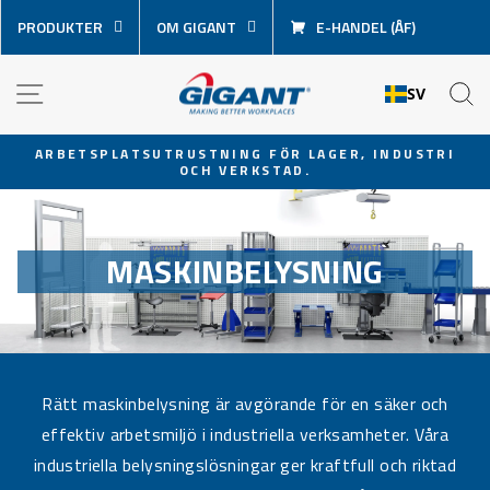
Hoppa
PRODUKTER
OM GIGANT
E-HANDEL (ÅF)
över
innehåll
NAVIGATION
S
SV
ARBETSPLATSUTRUSTNING FÖR LAGER, INDUSTRI
OCH VERKSTAD.
Pausa
bildspel
MASKINBELYSNING
Rätt maskinbelysning är avgörande för en säker och
effektiv arbetsmiljö i industriella verksamheter. Våra
industriella belysningslösningar ger kraftfull och riktad