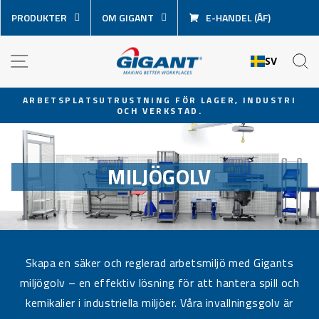
Hoppa
PRODUKTER
OM GIGANT
E-HANDEL (ÅF)
över
innehåll
NAVIGATION
S
SV
ARBETSPLATSUTRUSTNING FÖR LAGER, INDUSTRI
OCH VERKSTAD.
Pausa
bildspel
MILJÖGOLV
Skapa en säker och reglerad arbetsmiljö med Gigants
miljögolv – en effektiv lösning för att hantera spill och
kemikalier i industriella miljöer. Våra invallningsgolv är