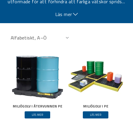
utformade för att förhindra att farliga vätskor sprids
…
vid läckage och är särskilt lämpade för hantering av fat,
Läs mer
behållare och IBC-tankar.
MILJÖGOLV I ÅTERVUNNEN PE
MILJÖGOLV I PE
LÄS MER
LÄS MER