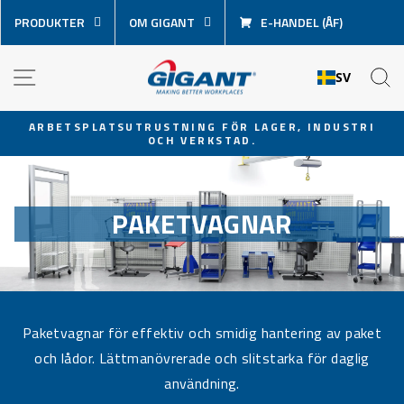
Hoppa
PRODUKTER
OM GIGANT
E-HANDEL (ÅF)
över
innehåll
NAVIGATION
S
SV
ARBETSPLATSUTRUSTNING FÖR LAGER, INDUSTRI
OCH VERKSTAD.
Pausa
bildspel
PAKETVAGNAR
Paketvagnar för effektiv och smidig hantering av paket
och lådor. Lättmanövrerade och slitstarka för daglig
användning.