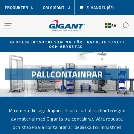
Hoppa
PRODUKTER
OM GIGANT
E-HANDEL (ÅF)
över
innehåll
NAVIGATION
S
SV
ARBETSPLATSUTRUSTNING FÖR LAGER, INDUSTRI
OCH VERKSTAD.
Pausa
bildspel
PALLCONTAINRAR
Maximera din lagerkapacitet och förbättra hanteringen
av material med Gigants pallcontainrar. Våra robusta
och stapelbara containrar är idealiska för industriell