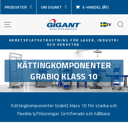
Hoppa
PRODUKTER
OM GIGANT
E-HANDEL (ÅF)
över
innehåll
NAVIGATION
S
SV
ARBETSPLATSUTRUSTNING FÖR LAGER, INDUSTRI
OCH VERKSTAD.
Pausa
bildspel
KÄTTINGKOMPONENTER
GRABIQ KLASS 10
Kättingkomponenter GrabiQ klass 10 för starka och
flexibla lyftlösningar. Certifierade och hållbara.