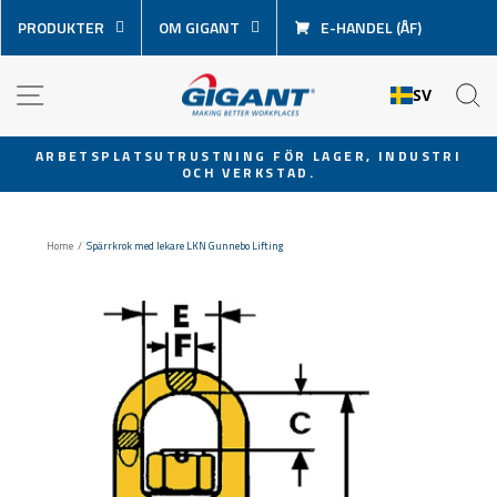
Hoppa
PRODUKTER
OM GIGANT
E-HANDEL (ÅF)
över
innehåll
NAVIGATION
S
SV
ARBETSPLATSUTRUSTNING FÖR LAGER, INDUSTRI
OCH VERKSTAD.
Pausa
bildspel
Home
/
Spärrkrok med lekare LKN Gunnebo Lifting