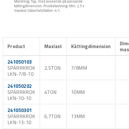
Märkning: Typ, med avseende på passande
kättingdimension. Provbelastning: Min. 2,5 x
maxlast.Säkerhetsfaktor: 4:1.
Dim
Product
Maxlast
Kättingdimension
mas
241050103
SPÄRRKROK
2,5TON
7/8MM
LKN-7/8-10
241050202
SPÄRRKROK
4TON
10MM
LKN-10-10
241050301
SPÄRRKROK
6,7TON
13MM
LKN-13-10