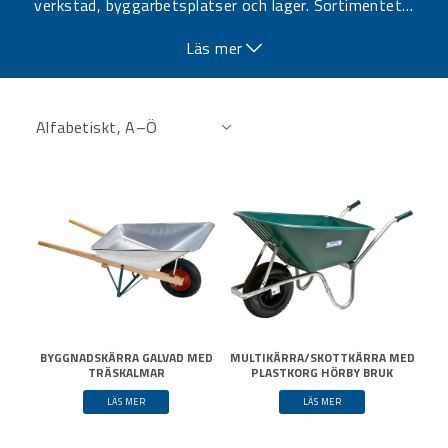
verkstad, byggarbetsplatser och lager. Sortimentet
…
omfattar modeller med olika volymer, material (t.ex.
Läs mer
stål eller plast), samt ergonomiska handtag och hjul för
smidig och säker hantering. Oavsett om du behöver en
skottkärra för tungt byggmaterial, avfallshantering
eller lättare transporter i industriella miljöer, erbjuder vi
en lösning som kombinerar funktion, hållbarhet och
användarvänlighet.
BYGGNADSKÄRRA GALVAD MED
MULTIKÄRRA/SKOTTKÄRRA MED
TRÄSKALMAR
PLASTKORG HÖRBY BRUK
LÄS MER
LÄS MER