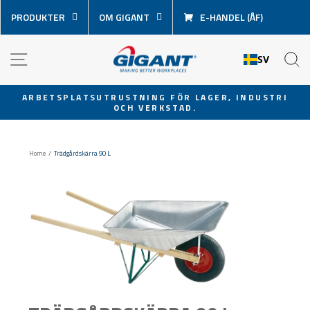
Hoppa
PRODUKTER
OM GIGANT
E-HANDEL (ÅF)
över
innehåll
NAVIGATION
S
SV
ARBETSPLATSUTRUSTNING FÖR LAGER, INDUSTRI
OCH VERKSTAD.
Pausa
bildspel
Home
/
Trädgårdskärra 90 L