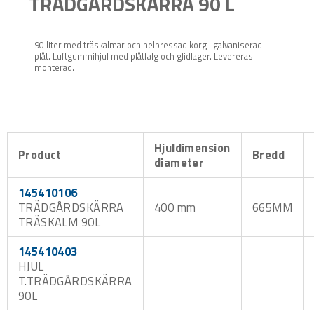
TRÄDGÅRDSKÄRRA 90 L
90 liter med träskalmar och helpressad korg i galvaniserad
plåt. Luftgummihjul med plåtfälg och glidlager. Levereras
monterad.
Hjuldimension
Product
Bredd
diameter
145410106
TRÄDGÅRDSKÄRRA
400 mm
665MM
TRÄSKALM 90L
145410403
HJUL
T.TRÄDGÅRDSKÄRRA
90L