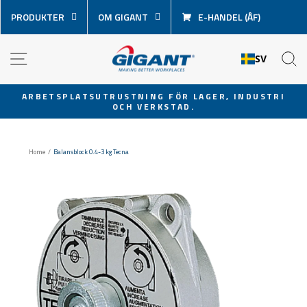
Hoppa
PRODUKTER
OM GIGANT
E-HANDEL (ÅF)
över
innehåll
NAVIGATION
S
SV
ARBETSPLATSUTRUSTNING FÖR LAGER, INDUSTRI
OCH VERKSTAD.
Pausa
bildspel
Home
/
Balansblock 0.4-3 kg Tecna