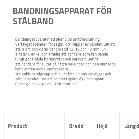
BANDNINGSAPPARAT FÖR
STÅLBAND
Bandningsapparat med plomblös snittförslutning.
Verktyget spänner, förseglar och klipper av bandet. Lätt att
ställa om och klarar bandbredd 13, 16 och 19 mm. En
slitstark, enkel och smidig stålbandare som kan banda
tungt gods både horisontellt och vertikalt. Denna
stålbandare försluter på några sekunder och den stansade
bandkanten viks automatiskt in.
Tre enkla handgrepp och du är klar. Öppna verktyget och
sätt in bandet. Dra stålbandet i spännläge och spänn.
Försegla och klipp av - i ett moment.
Product
Bredd
Höjd
Läng