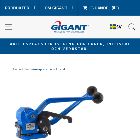
Hoppa
PRODUKTER
OM GIGANT
E-HANDEL (ÅF)
över
innehåll
NAVIGATION
S
SV
ARBETSPLATSUTRUSTNING FÖR LAGER, INDUSTRI
OCH VERKSTAD.
Pausa
bildspel
Home
/
Bandningsapparat för stålband