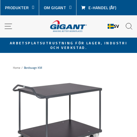
Hoppa
PRODUKTER
OM GIGANT
E-HANDEL (ÅF)
över
innehåll
NAVIGATION
S
SV
ARBETSPLATSUTRUSTNING FÖR LAGER, INDUSTRI
OCH VERKSTAD.
Pausa
bildspel
Home
/
Bordsvagn KM