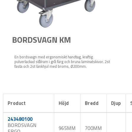
BORDSVAGN KM
En bordsvagn med ergonomiskt handtag, kraftig
pulverlackad stålram i grå färg och bruna laminatskivor. 2st
fasta och 2st länkhjul med broms, Ø200mm.
Product
Höjd
Bredd
Djup
243480100
BORDSVAGN
965MM
700MM
ERGO