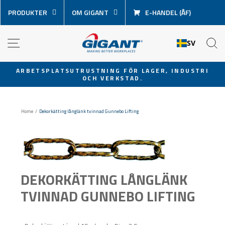
Hoppa
PRODUKTER
OM GIGANT
E-HANDEL (ÅF)
över
innehåll
NAVIGATION
S
SV
ARBETSPLATSUTRUSTNING FÖR LAGER, INDUSTRI
OCH VERKSTAD.
Pausa
bildspel
Home
/
Dekorkätting långlänk tvinnad Gunnebo Lifting
DEKORKÄTTING LÅNGLÄNK
TVINNAD GUNNEBO LIFTING