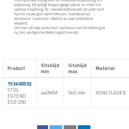
avlastning. Ett tydligt knappreglage säkrar en enkel och
optimal inställning. Är i standardutförandet utrustat med
hjul för mjuka golv samt fotkryss i svartlackerad
aluminium. Levereras i klädsel av svart antistatisk
vävplast.
Om man vill välja andra hjul i samband med beställning av
ny stol, vänligen kontakta Gigant innesälj.
Sitshöjd
Sitshöjd
Product
Material
min
max
153400502
STOL
440MM
560 mm
KONSTLÄDER
EXTEND
ESD 200