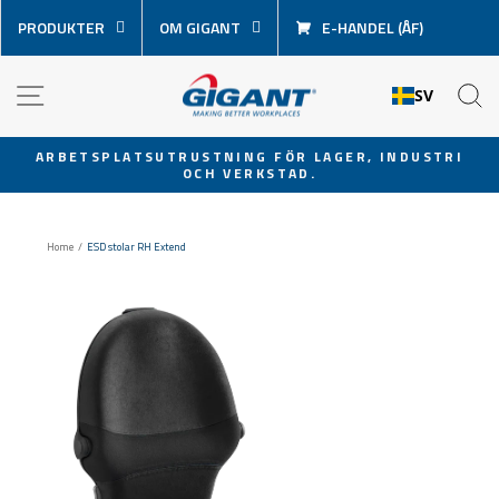
Hoppa
PRODUKTER
OM GIGANT
E-HANDEL (ÅF)
över
innehåll
NAVIGATION
S
SV
ARBETSPLATSUTRUSTNING FÖR LAGER, INDUSTRI
OCH VERKSTAD.
Pausa
bildspel
Home
/
ESD stolar RH Extend