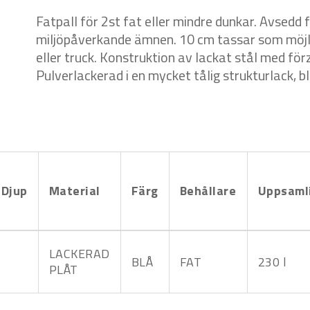
Fatpall för 2st fat eller mindre dunkar. Avsedd f
miljöpåverkande ämnen. 10 cm tassar som möjli
eller truck. Konstruktion av lackat stål med för
Pulverlackerad i en mycket tålig strukturlack, 
Djup
Material
Färg
Behållare
Uppsaml
LACKERAD
BLÅ
FAT
230 l
PLÅT