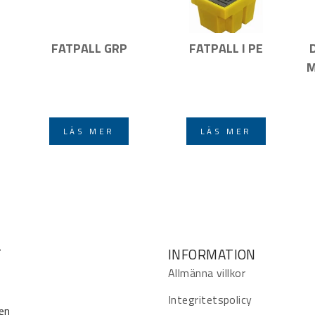
FATPALL GRP
FATPALL I PE
M
LÄS MER
LÄS MER
T
INFORMATION
Allmänna villkor
Integritetspolicy
en