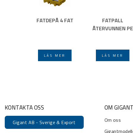
FATDEPÅ 4 FAT
FATPALL
ÅTERVUNNEN PE
LÄS MER
LÄS MER
KONTAKTA OSS
OM GIGAN
Om oss
Gigant AB - Sverige & Export
Gigantmodell