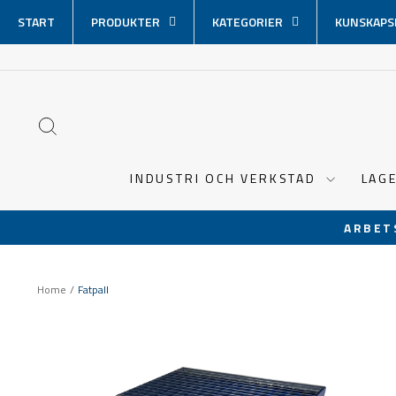
Hoppa
START
PRODUKTER
KATEGORIER
KUNSKAPS
över
innehåll
SÖK
INDUSTRI OCH VERKSTAD
LAG
ARBET
Home
/
Fatpall