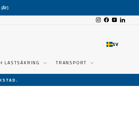
(ÅF)
Instagram
Facebook
YouTube
Linked
SV
CH LASTSÄKRING
TRANSPORT
KSTAD.