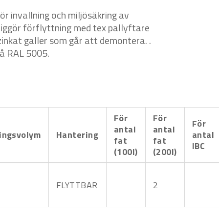
ör invallning och miljösäkring av
ggör förflyttning med tex pallyftare
zinkat galler som går att demontera. .
blå RAL 5005.
För
För
För
antal
antal
ingsvolym
Hantering
antal
fat
fat
IBC
(100l)
(200l)
FLYTTBAR
2