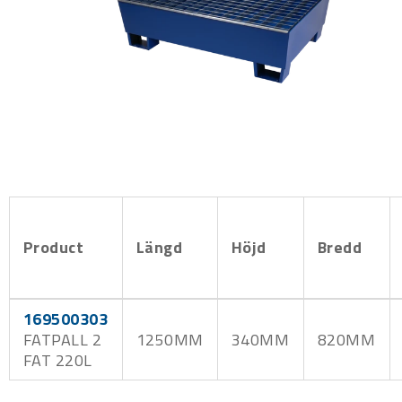
Product
Längd
Höjd
Bredd
169500303
FATPALL 2
1250MM
340MM
820MM
FAT 220L