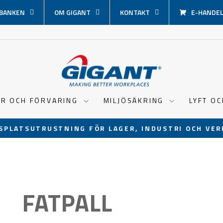
BANKEN
OM GIGANT
KONTAKT
E-HANDEL 
ER OCH FÖRVARING
MILJÖSÄKRING
LYFT O
SPLATSUTRUSTNING FÖR LAGER, INDUSTRI OCH VER
Pausa
bildspel
FATPALL