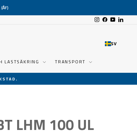
(ÅF)
Instagram
Facebook
YouTube
Linked
SV
CH LASTSÄKRING
TRANSPORT
KSTAD.
BT LHM 100 UL