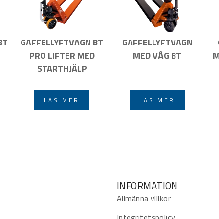
BT
GAFFELLYFTVAGN BT
GAFFELLYFTVAGN
PRO LIFTER MED
MED VÅG BT
M
STARTHJÄLP
LÄS MER
LÄS MER
T
INFORMATION
Allmänna villkor
Integritetspolicy