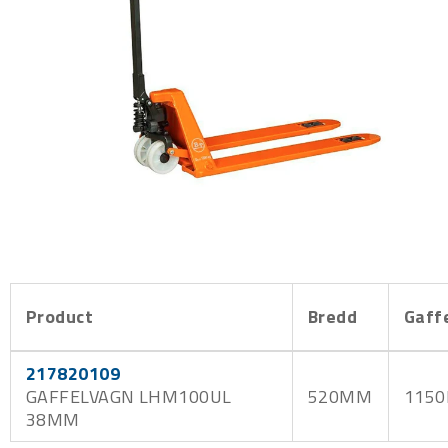
Product
Bredd
Gaff
217820109
GAFFELVAGN LHM100UL
520MM
115
38MM