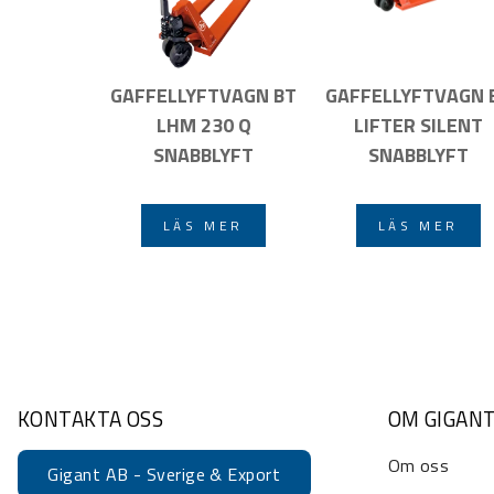
GAFFELLYFTVAGN BT
GAFFELLYFTVAGN 
LHM 230 Q
LIFTER SILENT
SNABBLYFT
SNABBLYFT
LÄS MER
LÄS MER
KONTAKTA OSS
OM GIGAN
Om oss
Gigant AB - Sverige & Export