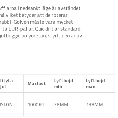
afflarna i nedsänkt läge är avståndet
må vilket betyder att de roterar
snabbt. Golven måste vara mycket
yfta EUR-pallar. Quicklift är standard.
hjul boggie polyuretan, styrhjulen är av
lityta
Lyfthöjd
Lyfthöjd
Maxlast
jul
min
max
NYLON
1000KG
38MM
138MM