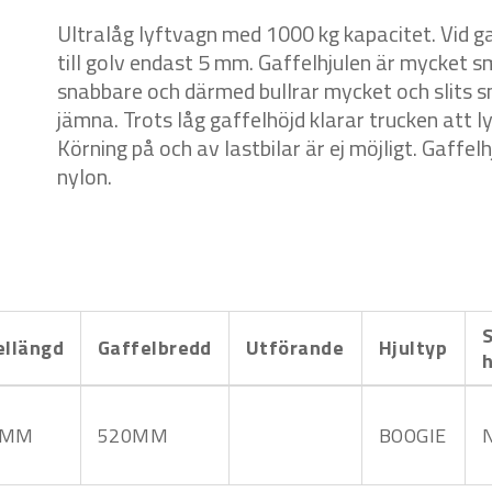
Ultralåg lyftvagn med 1000 kg kapacitet. Vid g
till golv endast 5 mm. Gaffelhjulen är mycket s
snabbare och därmed bullrar mycket och slits 
jämna. Trots låg gaffelhöjd klarar trucken att l
Körning på och av lastbilar är ej möjligt. Gaffel
nylon.
S
ellängd
Gaffelbredd
Utförande
Hjultyp
h
0MM
520MM
BOOGIE