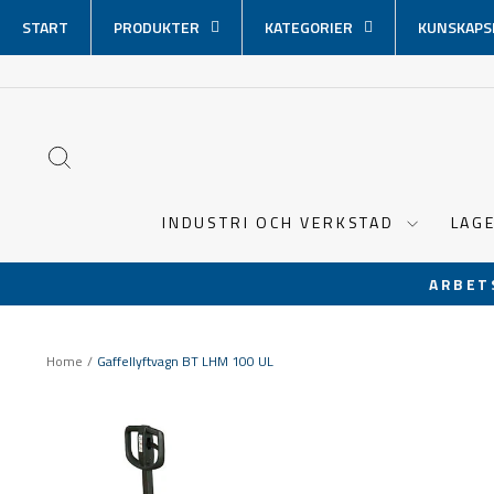
Hoppa
START
PRODUKTER
KATEGORIER
KUNSKAPS
över
innehåll
SÖK
INDUSTRI OCH VERKSTAD
LAG
ARBET
Home
/
Gaffellyftvagn BT LHM 100 UL