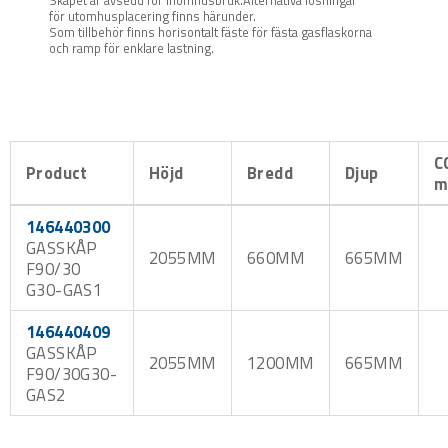
Skåpet är avsedd för inomhusbruk.Alternativa lösningar
för utomhusplacering finns härunder.
Som tillbehör finns horisontalt fäste för fästa gasflaskorna
och ramp för enklare lastning.
C
Product
Höjd
Bredd
Djup
m
146440300
GASSKÅP
2055MM
660MM
665MM
F90/30
G30-GAS1
146440409
GASSKÅP
2055MM
1200MM
665MM
F90/30G30-
GAS2