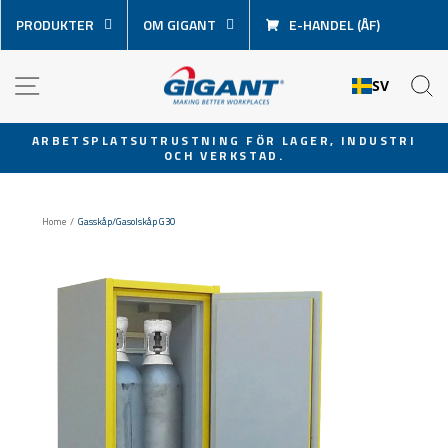
Hoppa
PRODUKTER
OM GIGANT
E-HANDEL (ÅF)
över
innehåll
NAVIGATION
S
SV
ARBETSPLATSUTRUSTNING FÖR LAGER, INDUSTRI
OCH VERKSTAD.
Pausa
bildspel
Home
/
Gasskåp/Gasolskåp G30