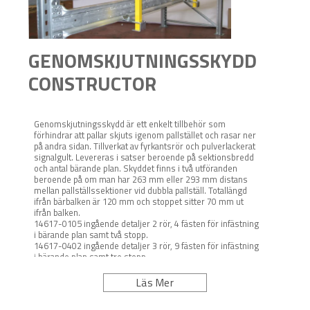
GENOMSKJUTNINGSSKYDD
CONSTRUCTOR
Genomskjutningsskydd är ett enkelt tillbehör som
förhindrar att pallar skjuts igenom pallstället och rasar ner
på andra sidan. Tillverkat av fyrkantsrör och pulverlackerat
signalgult. Levereras i satser beroende på sektionsbredd
och antal bärande plan. Skyddet finns i två utföranden
beroende på om man har 263 mm eller 293 mm distans
mellan pallställssektioner vid dubbla pallställ. Totallängd
ifrån bärbalken är 120 mm och stoppet sitter 70 mm ut
ifrån balken.
14617-0105 ingående detaljer 2 rör, 4 fästen för infästning
i bärande plan samt två stopp.
14617-0402 ingående detaljer 3 rör, 9 fästen för infästning
i bärande plan samt tre stopp.
Läs Mer