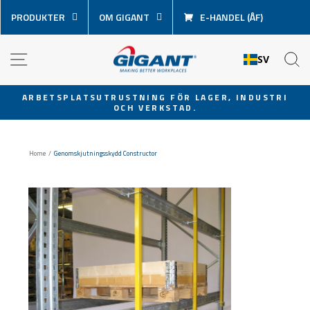
Hoppa
PRODUKTER
OM GIGANT
E-HANDEL (ÅF)
över
innehåll
NAVIGATION
S
SV
ARBETSPLATSUTRUSTNING FÖR LAGER, INDUSTRI
OCH VERKSTAD.
Pausa
bildspel
Home
/
Genomskjutningsskydd Constructor