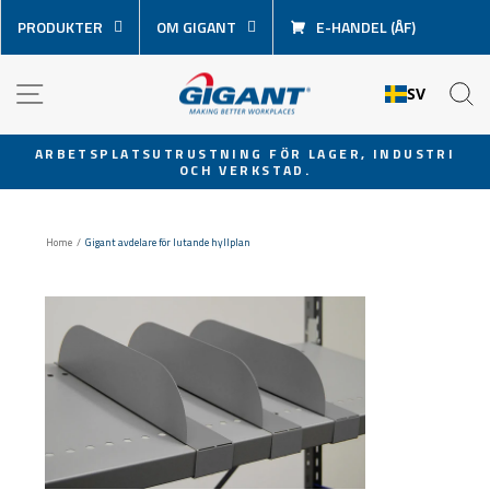
Hoppa
PRODUKTER
OM GIGANT
E-HANDEL (ÅF)
över
innehåll
NAVIGATION
S
SV
ARBETSPLATSUTRUSTNING FÖR LAGER, INDUSTRI
OCH VERKSTAD.
Pausa
bildspel
Home
/
Gigant avdelare för lutande hyllplan