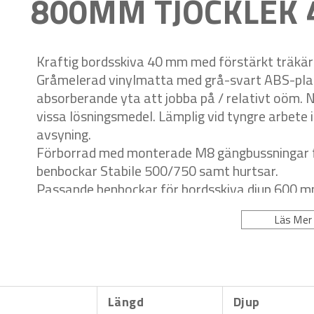
800MM TJOCKLEK
Kraftig bordsskiva 40 mm med förstärkt träkär
Gråmelerad vinylmatta med grå-svart ABS-plast
absorberande yta att jobba på / relativt oöm. N
vissa lösningsmedel. Lämplig vid tyngre arbet
avsyning.
Förborrad med monterade M8 gängbussningar för
benbockar Stabile 500/750 samt hurtsar.
Passande benbockar för bordsskiva djup 600 m
art.nr. 84500073, 84500156 samt 146000104
Läs Mer
Passande hurtsserie djup 600 mm art.nr. 5116.
15341.
Längd
Djup