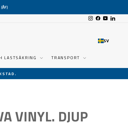
(ÅF)
Instagram
Facebook
YouTube
Linked
SV
CH LASTSÄKRING
TRANSPORT
KSTAD.
A VINYL. DJUP