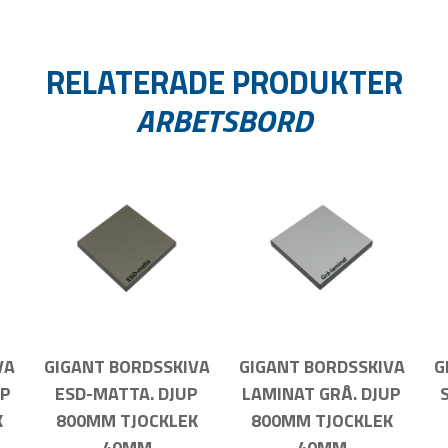
RELATERADE PRODUKTER
ARBETSBORD
VA
GIGANT BORDSSKIVA
GIGANT BORDSSKIVA
G
UP
ESD-MATTA. DJUP
LAMINAT GRÅ. DJUP
K
800MM TJOCKLEK
800MM TJOCKLEK
40MM
40MM