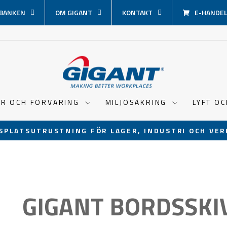
BANKEN
OM GIGANT
KONTAKT
E-HANDEL 
ER OCH FÖRVARING
MILJÖSÄKRING
LYFT O
SPLATSUTRUSTNING FÖR LAGER, INDUSTRI OCH VER
Pausa
bildspel
GIGANT BORDSSKIV