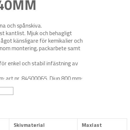
 40MM
na och spånskiva.
 kantlist. Mjuk och behagligt
ågot känsligare för kemikalier och
e inom montering, packarbete samt
 enkel och stabil infästning av
m: art.nr. 84500065. Djup 800 mm:
.
 Djup 800 mm art.nr. 8995 och 15416,
Skivmaterial
Maxlast