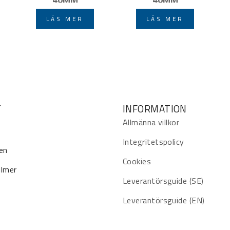
LÄS MER
LÄS MER
T
INFORMATION
Allmänna villkor
Integritetspolicy
en
Cookies
ilmer
Leverantörsguide (SE)
Leverantörsguide (EN)