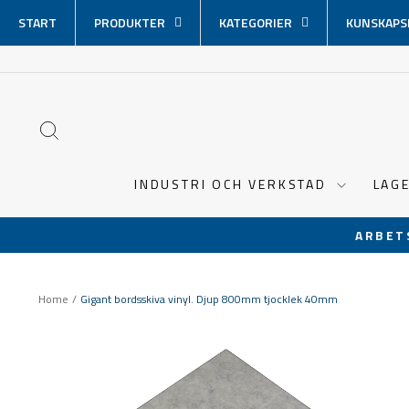
Hoppa
START
PRODUKTER
KATEGORIER
KUNSKAPS
över
innehåll
SÖK
INDUSTRI OCH VERKSTAD
LAG
ARBET
Home
/
Gigant bordsskiva vinyl. Djup 800mm tjocklek 40mm