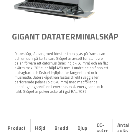
GIGANT DATATERMINALSKÅP
Datorskåp, låsbart, med fönster i plexiglas på framsidan
och en dörr på kortsidan. Skåpet är avsett för att i övre
delen förvara ett datorhus (max. höjd 450 mm) och en flat
skärm max. 20" eller höjd 450 mm. I undre delen finns ett
utdragbart och låsbart hyllplan för tangentbord och
musmatta. Datorskåpet kan fästas direkt i vägg eller i
perforerade pelare (c-c 670 mm) med medföljande
upphängningsprofiler. Levereras exkl. energipanel och
fläkt. Skåpet är pulverlackerat i grå RAL 7037.
CC-
Antal
Product
Höjd
Bredd
Djup
mått
skåp