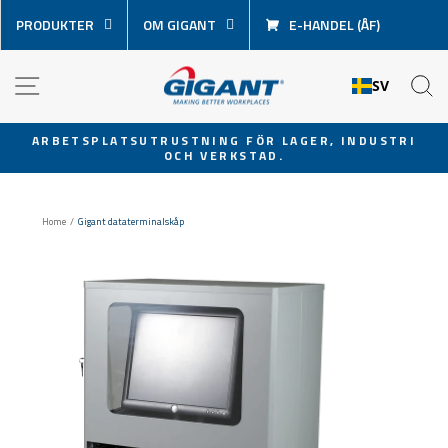
Hoppa
PRODUKTER
OM GIGANT
E-HANDEL (ÅF)
över
innehåll
NAVIGATION
S
SV
ARBETSPLATSUTRUSTNING FÖR LAGER, INDUSTRI
OCH VERKSTAD.
Pausa
bildspel
Home
/
Gigant dataterminalskåp