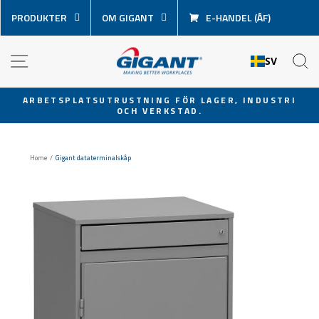
Hoppa
PRODUKTER
OM GIGANT
E-HANDEL (ÅF)
över
innehåll
NAVIGATION
S
SV
ARBETSPLATSUTRUSTNING FÖR LAGER, INDUSTRI
OCH VERKSTAD.
Pausa
bildspel
Home
/
Gigant dataterminalskåp