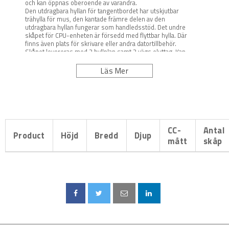
och kan öppnas oberoende av varandra.
Den utdragbara hyllan för tangentbordet har utskjutbar
trähylla för mus, den kantade främre delen av den
utdragbara hyllan fungerar som handledsstöd. Det undre
skåpet för CPU-enheten är försedd med flyttbar hylla. Där
finns även plats för skrivare eller andra datortillbehör.
Skåpet levereras med 2 hyllplan samt 3 vägs eluttag. Kan
kompletteras med utdragbart hyllplan samt hjulsats och
fläktsats.
Läs Mer
CC-
Antal
Product
Höjd
Bredd
Djup
mått
skåp