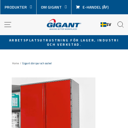
Hoppa
PRODUKTER
OM GIGANT
E-HANDEL (ÅF)
över
innehåll
NAVIGATION
S
SV
ARBETSPLATSUTRUSTNING FÖR LAGER, INDUSTRI
OCH VERKSTAD.
Pausa
bildspel
Home
/
Gigant dörrpar och sockel