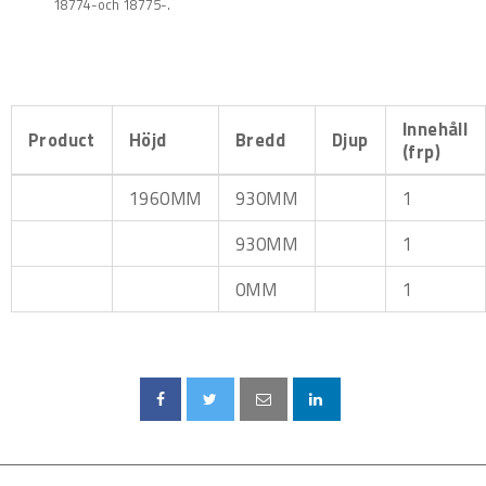
18774-och 18775-.
Innehåll
Product
Höjd
Bredd
Djup
(frp)
1960MM
930MM
1
930MM
1
0MM
1