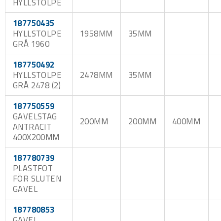
HYLLSTOLPE
187750435
HYLLSTOLPE
1958MM
35MM
GRÅ 1960
187750492
HYLLSTOLPE
2478MM
35MM
GRÅ 2478 (2)
187750559
GAVELSTAG
200MM
200MM
400MM
ANTRACIT
400X200MM
187780739
PLASTFOT
FÖR SLUTEN
GAVEL
187780853
GAVEL