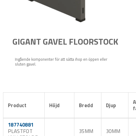
GIGANT GAVEL FLOORSTOCK
Ingående komponenter för att sätta ihop en öppen eller
sluten gavel.
A
Product
Höjd
Bredd
Djup
f
187740881
PLASTFOT
35MM
30MM