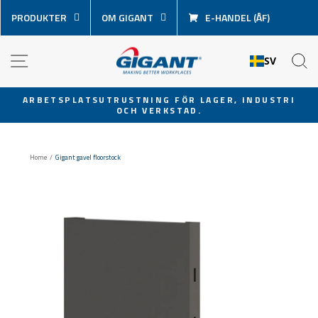
Hoppa
PRODUKTER
OM GIGANT
E-HANDEL (ÅF)
över
innehåll
NAVIGATION
S
SV
ARBETSPLATSUTRUSTNING FÖR LAGER, INDUSTRI
OCH VERKSTAD.
Pausa
bildspel
Home
/
Gigant gavel floorstock