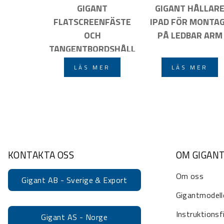
GIGANT
GIGANT HÅLLAR
FLATSCREENFÄSTE
IPAD FÖR MONTA
OCH
PÅ LEDBAR ARM
TANGENTBORDSHÅLL
ARE FÖR MONTAGE
LÄS MER
LÄS MER
PÅ LEDBAR ARM
KONTAKTA OSS
OM GIGAN
Om oss
Gigant AB - Sverige & Export
Gigantmodell
Instruktionsf
Gigant AS - Norge