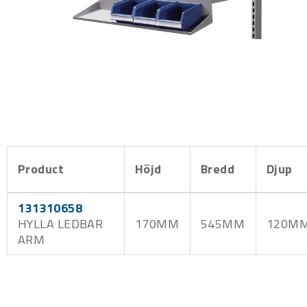
Product
Höjd
Bredd
Djup
131310658
HYLLA LEDBAR
170MM
545MM
120M
ARM