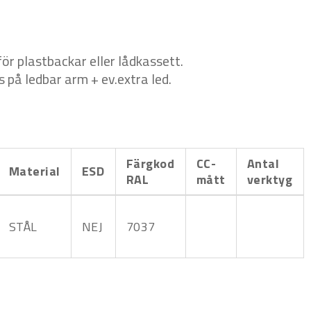
ör plastbackar eller lådkassett.
 på ledbar arm + ev.extra led.
Färgkod
CC-
Antal
Material
ESD
RAL
mått
verktyg
STÅL
NEJ
7037