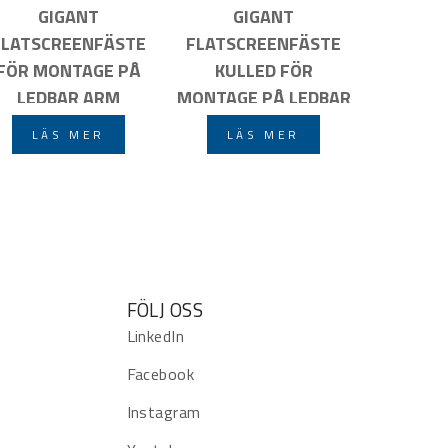
GIGANT
GIGANT
FLATSCREENFÄSTE
FLATSCREENFÄSTE
FÖR MONTAGE PÅ
KULLED FÖR
LEDBAR ARM
MONTAGE PÅ LEDBAR
ARM
LÄS MER
LÄS MER
FÖLJ OSS
LinkedIn
Facebook
Instagram