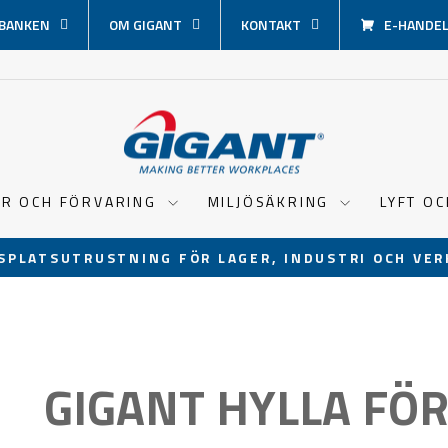
BANKEN
OM GIGANT
KONTAKT
E-HANDEL 
ER OCH FÖRVARING
MILJÖSÄKRING
LYFT O
SPLATSUTRUSTNING FÖR LAGER, INDUSTRI OCH VER
Pausa
bildspel
GIGANT HYLLA FÖ