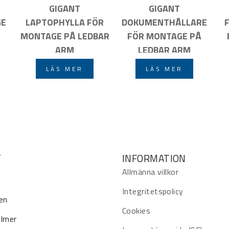
E
GIGANT
GIGANT
GE
LAPTOPHYLLA FÖR
DOKUMENTHÅLLARE
MONTAGE PÅ LEDBAR
FÖR MONTAGE PÅ
ARM
LEDBAR ARM
LÄS MER
LÄS MER
T
INFORMATION
Allmänna villkor
Integritetspolicy
en
Cookies
ilmer