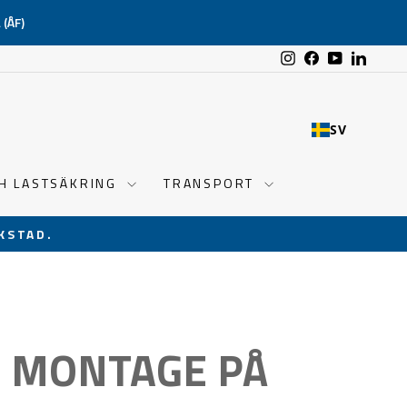
(ÅF)
Instagram
Facebook
YouTube
Linked
SV
CH LASTSÄKRING
TRANSPORT
KSTAD.
R MONTAGE PÅ