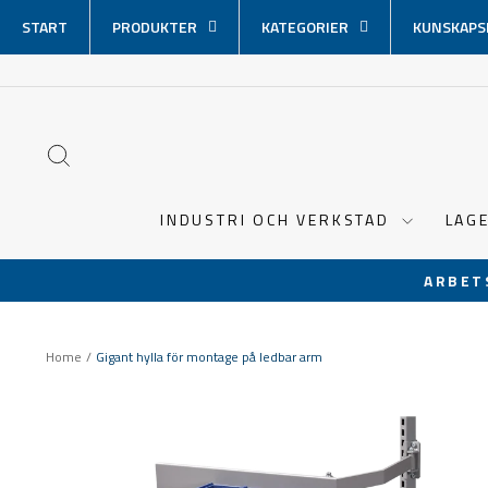
Hoppa
START
PRODUKTER
KATEGORIER
KUNSKAPS
över
innehåll
SÖK
INDUSTRI OCH VERKSTAD
LAG
ARBET
Home
/
Gigant hylla för montage på ledbar arm