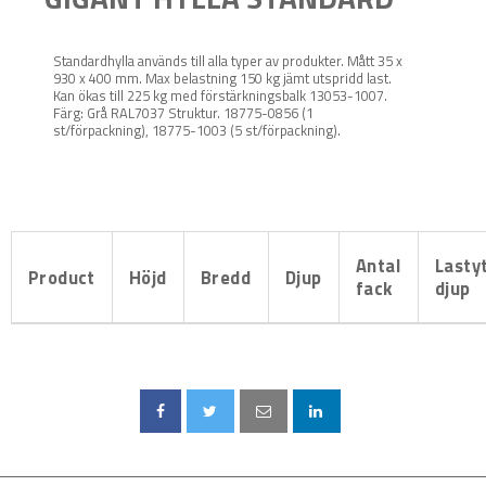
Standardhylla används till alla typer av produkter. Mått 35 x
930 x 400 mm. Max belastning 150 kg jämt utspridd last.
Kan ökas till 225 kg med förstärkningsbalk 13053-1007.
Färg: Grå RAL7037 Struktur. 18775-0856 (1
st/förpackning), 18775-1003 (5 st/förpackning).
Antal
Lasty
Product
Höjd
Bredd
Djup
fack
djup