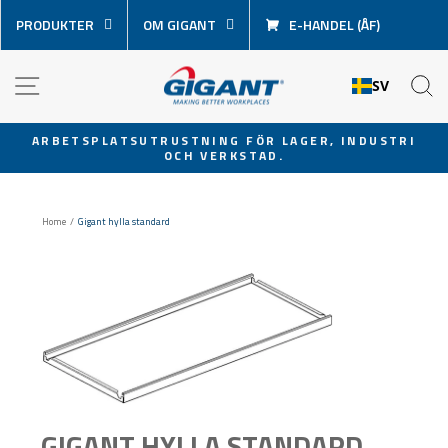
Hoppa
PRODUKTER
OM GIGANT
E-HANDEL (ÅF)
över
innehåll
NAVIGATION
S
SV
ARBETSPLATSUTRUSTNING FÖR LAGER, INDUSTRI
OCH VERKSTAD.
Pausa
bildspel
Home
/
Gigant hylla standard
GIGANT HYLLA STANDARD