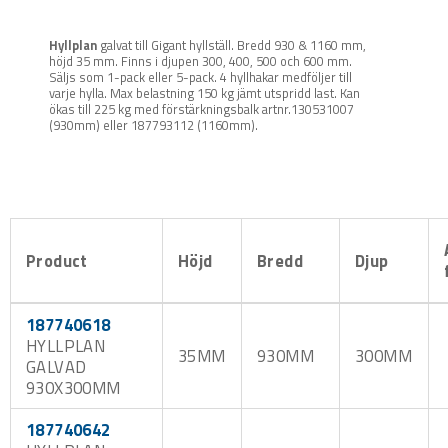
Hyllplan
galvat till Gigant hyllställ. Bredd 930 & 1160 mm,
höjd 35 mm. Finns i djupen 300, 400, 500 och 600 mm.
Säljs som 1-pack eller 5-pack. 4 hyllhakar medföljer till
varje hylla. Max belastning 150 kg jämt utspridd last. Kan
ökas till 225 kg med förstärkningsbalk artnr.130531007
(930mm) eller 187793112 (1160mm).
Product
Höjd
Bredd
Djup
187740618
HYLLPLAN
35MM
930MM
300MM
GALVAD
930X300MM
187740642