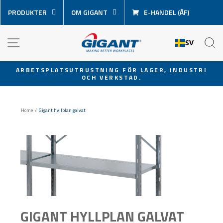
Hoppa
PRODUKTER
OM GIGANT
E-HANDEL (ÅF)
över
innehåll
NAVIGATION
S
SV
ARBETSPLATSUTRUSTNING FÖR LAGER, INDUSTRI
OCH VERKSTAD.
Pausa
bildspel
Home
/
Gigant hyllplan galvat
GIGANT HYLLPLAN GALVAT