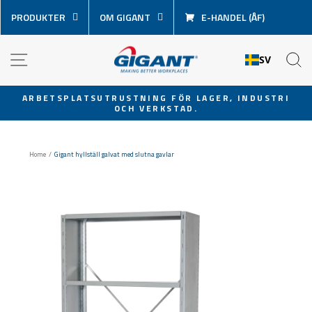
Hoppa
PRODUKTER
OM GIGANT
E-HANDEL (ÅF)
över
innehåll
NAVIGATION
S
SV
ARBETSPLATSUTRUSTNING FÖR LAGER, INDUSTRI
OCH VERKSTAD.
Pausa
bildspel
Home
/
Gigant hyllställ galvat med slutna gavlar