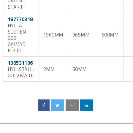
GALVAD
START
187770318
HYLLA
SLUTEN
1960MM
965MM
600MM
600
GALVAD
FÖLJD
130531106
HYLLSTÄLL,
2MM
50MM
GOLVFÄSTE