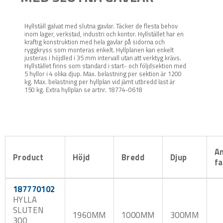
Hyllställ galvat med slutna gavlar. Täcker de flesta behov
inom lager, verkstad, industri och kontor. Hyllstället har en
kraftig konstruktion med hela gavlar på sidorna och
ryggkryss som monteras enkelt. Hyllplanen kan enkelt
justeras i höjdled i 35 mm intervall utan att verktyg krävs.
Hyllstället finns som standard i start- och följdsektion med
5 hyllor i 4 olika djup. Max. belastning per sektion är 1200
kg. Max. belastning per hyllplan vid jämt utbredd last är
150 kg. Extra hyllplan se artnr. 18774-0618
An
Product
Höjd
Bredd
Djup
f
187770102
HYLLA
SLUTEN
1960MM
1000MM
300MM
300