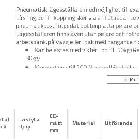
Pneumatisk lägesställare med möjlighet till exa
Låsning och frikoppling sker via en fotpedal. Le
pneumatikbox, fotpedal, bottenplatta pelare o
Lägesställaren finns även utan pelare och fot
arbetsbänk, på vägg eller i tak med hängande f
Kan belastas med vikter upp till 50kg 
30kg)
Moment upp till 200 Nm med bibehållen 
Max arbetstryck 0,8 MPa (8bar)
Läs Mer
Kan lutas upp till 45 gr. i alla riktningar o
Tillbehör:
Skyddsdamask
för lägesställare. Monteras runt
om kulan är monterad på standardpelare. Skyd
CC-
ntal
Lastyta
svetsstänk.
mått
Material
Utförande
ack
djup
mm
Påbyggnadsram
för påbyggnader, ram för sidos