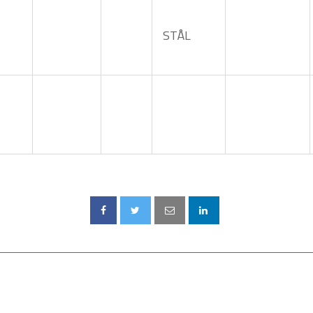
utföranden.
STÅL