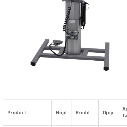
A
Product
Höjd
Bredd
Djup
f