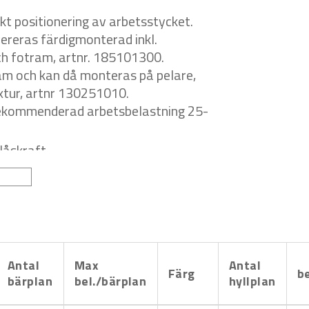
kt positionering av arbetsstycket.
vereras färdigmonterad inkl.
ch fotram, artnr. 185101300.
ram och kan då monteras på pelare,
ixtur, artnr 130251010.
(Rekommenderad arbetsbelastning 25-
låskraft
ch 90 gr. i en riktning
 kulans axel och räcker ner till golv
dar mot smuts, slipdamm och
Antal
Max
Antal
Färg
b
bärplan
bel./bärplan
hyllplan
kiva och sidoskivor i flera