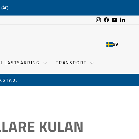
(ÅF)
Instagram
Facebook
YouTube
Linked
SV
CH LASTSÄKRING
TRANSPORT
KSTAD.
LLARE KULAN