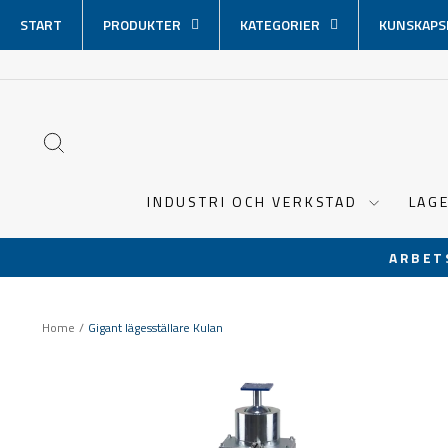
Hoppa
START
PRODUKTER
KATEGORIER
KUNSKAPS
över
innehåll
SÖK
INDUSTRI OCH VERKSTAD
LAG
ARBET
Home
/
Gigant lägesställare Kulan