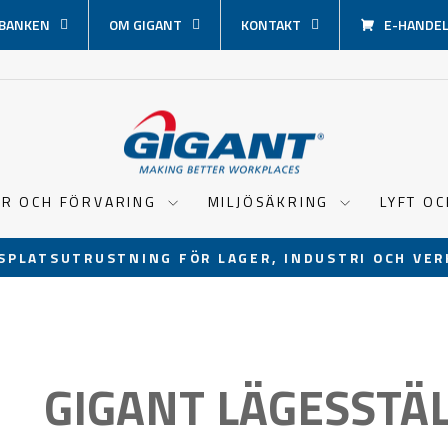
BANKEN
OM GIGANT
KONTAKT
E-HANDEL 
ER OCH FÖRVARING
MILJÖSÄKRING
LYFT O
SPLATSUTRUSTNING FÖR LAGER, INDUSTRI OCH VER
Pausa
bildspel
GIGANT LÄGESSTÄ