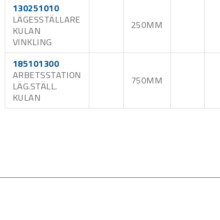
130251010
LÄGESSTÄLLARE
250MM
KULAN
VINKLING
185101300
ARBETSSTATION
750MM
LÄG.STÄLL.
KULAN