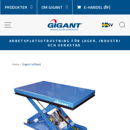
Hoppa
PRODUKTER
OM GIGANT
E-HANDEL (ÅF)
över
innehåll
NAVIGATION
S
SV
ARBETSPLATSUTRUSTNING FÖR LAGER, INDUSTRI
OCH VERKSTAD.
Pausa
bildspel
Home
/
Gigant lyftbord