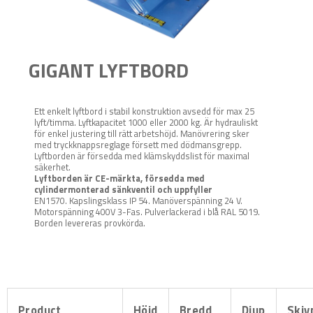
GIGANT LYFTBORD
Ett enkelt lyftbord i stabil konstruktion avsedd för max 25
lyft/timma. Lyftkapacitet 1000 eller 2000 kg. Är hydrauliskt
för enkel justering till rätt arbetshöjd. Manövrering sker
med tryckknappsreglage försett med dödmansgrepp.
Lyftborden är försedda med klämskyddslist för maximal
säkerhet.
Lyftborden är CE-märkta, försedda med
cylindermonterad sänkventil och uppfyller
EN1570. Kapslingsklass IP 54. Manöverspänning 24 V.
Motorspänning 400V 3-Fas. Pulverlackerad i blå RAL 5019.
Borden levereras provkörda.
Product
Höjd
Bredd
Djup
Skiv