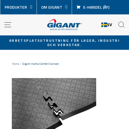
Hoppa
PRODUKTER
OM GIGANT
E-HANDEL (ÅF)
över
innehåll
NAVIGATION
S
SV
ARBETSPLATSUTRUSTNING FÖR LAGER, INDUSTRI
OCH VERKSTAD.
Pausa
bildspel
Home
/
Gigant matta Comfort Connect