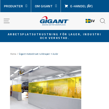
Hoppa
PRODUKTER
OM GIGANT
E-HANDEL (ÅF)
över
innehåll
NAVIGATION
S
SV
ARBETSPLATSUTRUSTNING FÖR LAGER, INDUSTRI
OCH VERKSTAD.
Pausa
bildspel
Home
/
Gigant motordrivet rulldraperi 1-kulör