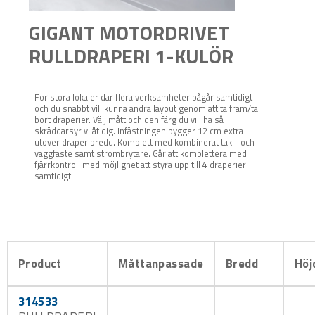
GIGANT MOTORDRIVET
RULLDRAPERI 1-KULÖR
För stora lokaler där flera verksamheter pågår samtidigt
och du snabbt vill kunna ändra layout genom att ta fram/ta
bort draperier. Välj mått och den färg du vill ha så
skräddarsyr vi åt dig. Infästningen bygger 12 cm extra
utöver draperibredd. Komplett med kombinerat tak - och
väggfäste samt strömbrytare. Går att komplettera med
fjärrkontroll med möjlighet att styra upp till 4 draperier
samtidigt.
Product
Måttanpassade
Bredd
Höj
314533