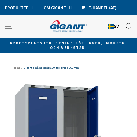
Hoppa
PRODUKTER
OM GIGANT
E-HANDEL (ÅF)
över
innehåll
NAVIGATION
S
SV
ARBETSPLATSUTRUSTNING FÖR LAGER, INDUSTRI
OCH VERKSTAD.
Pausa
bildspel
Home
/
Gigant småfackskåp 500, fackbredd 300mm