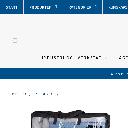
Hoppa
START
PRODUKTER
KATEGORIER
KUNSKAPS
över
innehåll
SÖK
INDUSTRI OCH VERKSTAD
LAG
ARBET
Home
/
Gigant Spillkit OilOnly