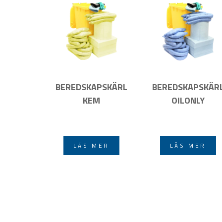
BEREDSKAPSKÄRL
BEREDSKAPSKÄR
KEM
OILONLY
LÄS MER
LÄS MER