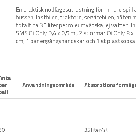
En praktisk nödlägesutrustning för mindre spill a
bussen, lastbilen, traktorn, servicebilen, båten
totalt ca 35 liter petroleumvätska, ej vatten. I
SMS OilOnly 0,4 x 0,5 m , 2 st ormar OilOnly 8 x
cm, 1 par engångshandskar och 1 st plastsopsä
Antal
per
Användningsområde
Absorbtionsförmåg
pall
30
35liter/st