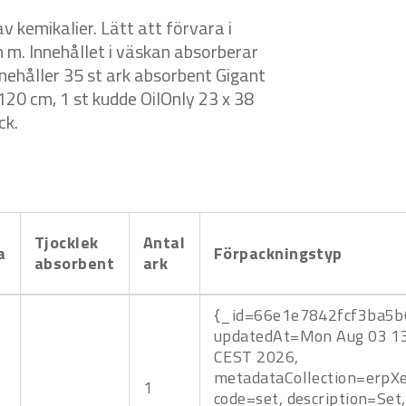
v kemikalier. Lätt att förvara i
 m m. Innehållet i väskan absorberar
nnehåller 35 st ark absorbent Gigant
 120 cm, 1 st kudde OilOnly 23 x 38
ck.
Tjocklek
Antal
a
Förpackningstyp
absorbent
ark
{_id=66e1e7842fcf3ba5b
updatedAt=Mon Aug 03 13
CEST 2026,
metadataCollection=erpX
1
code=set, description=Set,