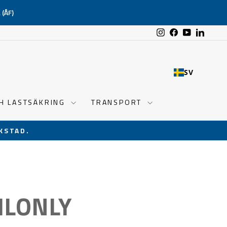
(ÅF)
Instagram
Facebook
YouTube
Linked
SV
CH LASTSÄKRING
TRANSPORT
KSTAD.
ILONLY