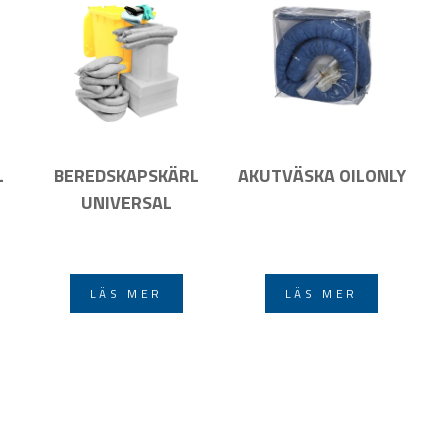
L
BEREDSKAPSKÄRL
AKUTVÄSKA OILONLY
UNIVERSAL
LÄS MER
LÄS MER