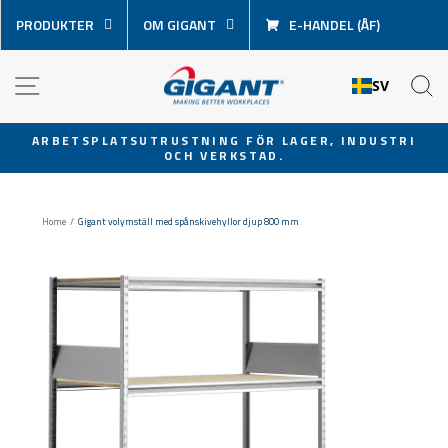
Hoppa
PRODUKTER
OM GIGANT
E-HANDEL (ÅF)
över
innehåll
NAVIGATION
S
SV
ARBETSPLATSUTRUSTNING FÖR LAGER, INDUSTRI
OCH VERKSTAD.
Pausa
bildspel
Home
/
Gigant volymställ med spånskivehyllor djup 800 mm