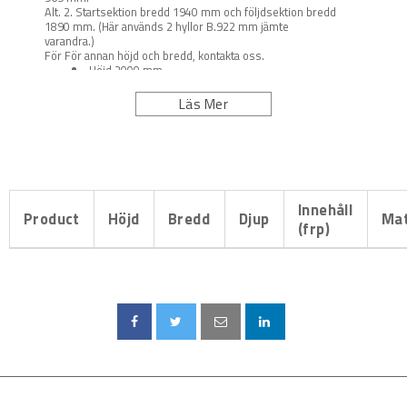
Alt. 2. Startsektion bredd 1940 mm och följdsektion bredd
1890 mm. (Här används 2 hyllor B.922 mm jämte
varandra.)
För För annan höjd och bredd, kontakta oss.
Höjd 2000 mm
Djup: 800 mm
Läs Mer
Max belastning 400 kg per bärbalkssektion eller
1600 kg per sektion
Innehåll
Product
Höjd
Bredd
Djup
Mat
(frp)